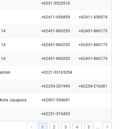
+6231-3523516
+62411-456859
+62411-456974
5114
+62431-860255
+62431-860173
5114
+62431-860255
+62431-860173
5114
+62431-860255
+62431-860173
Banten
+6221-53163354
+62254-201999
+62254-216361
k Mandiri
 Kota Jayapura
+62967-534641
a berikan
ya. Saya
+62251-315453
a sesuai
1
2
3
4
5
...