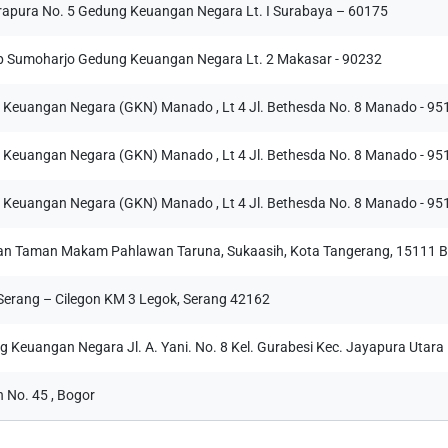
Daftar Akun Baru
drapura No. 5 Gedung Keuangan Negara Lt. I Surabaya – 60175
Nomor Ponsel
*
Masukan data yang dibutuhkan untuk melanjutkan ke
ip Sumoharjo Gedung Keuangan Negara Lt. 2 Makasar - 90232
proses pendaftaran akun
Selamat Datang
euangan Negara (GKN) Manado , Lt 4 Jl. Bethesda No. 8 Manado - 9
Nama Lengkap
Email
Kota/Kabupaten
*
Silahkan masukan Username dan Password anda.
-
euangan Negara (GKN) Manado , Lt 4 Jl. Bethesda No. 8 Manado - 9
Tautan akan dikirimkan melalui email.
Username
No. Hp
Kota Domisili
Tautan aktivasi kami kirimkan melalui email anda.
Masukkan Alamat Email Anda
euangan Negara (GKN) Manado , Lt 4 Jl. Bethesda No. 8 Manado - 9
Kota Domisili
Silahkan aktifkan akun anda.
Password
lan Taman Makam Pahlawan Taruna, Sukaasih, Kota Tangerang, 15111 
Dengan mengklik tombol “Daftar”, Anda telah menyetujui
Ketentuan Penggunaan dan Kebijakan Privasi Mandiri
Serang – Cilegon KM 3 Legok, Serang 42162
Lupa Password?
Lelang.
*
aya dengan ini menyatakan setuju dan memberikan izin kepada PT Ban
Keuangan Negara Jl. A. Yani. No. 8 Kel. Gurabesi Kec. Jayapura Utara
Persero) Tbk untuk menyimpan dan menggunakan data pribadi yang say
Belum punya akun?
Daftar
ada formulir ini guna menanggapi pertanyaan atau permintaan sa
 No. 45 , Bogor
emahami bahwa data saya akan dikelola dengan aman dan rahasi
engan Kebijakan Privasi dan peraturan perundangan yang berlaku.
*
Sudah punya akun?
Masuk