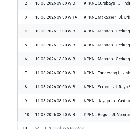
2
10-08-2026 09:00 WIB
KPKNL Surabaya - Jl. In
Nama
*
3
10-08-2026 09:30 WITA
KPKNL Makassar - Jl. Ur
4
10-08-2026 13:00 WIB
KPKNL Manado - Gedung K
Email
*
5
10-08-2026 13:20 WIB
KPKNL Manado - Gedung K
Pesan
*
6
10-08-2026 13:30 WIB
KPKNL Manado - Gedung K
7
11-08-2026 00:00 WIB
KPKNL Tangerang II - Ja
8
11-08-2026 00:00 WIB
KPKNL Serang - Jl. Raya 
S
9
11-08-2026 08:10 WIB
KPKNL Jayapura - Gedung 
(
p
10
11-08-2026 08:50 WIB
KPKNL Bogor - Jl. Veteran
m
d
1 to 10 of 796 records