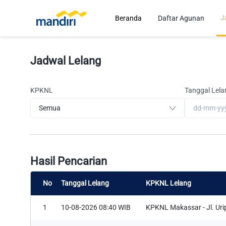
J
Beranda
Daftar Agunan
Jadwal Lelang
KPKNL
Tanggal Lela
Hasil Pencarian
No
Tanggal Lelang
Sort
KPKNL
Sort
Lelang
column
column
by
by
1
10-08-2026 08:40 WIB
KPKNL Makassar - Jl. Ur
Dapat
AuctionScheduleScheduleTime
KPKNLAddress