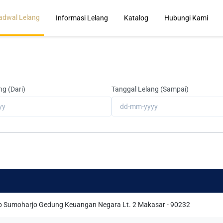
adwal Lelang
Informasi Lelang
Katalog
Hubungi Kami
ng (Dari)
Tanggal Lelang (Sampai)
ip Sumoharjo Gedung Keuangan Negara Lt. 2 Makasar - 90232
kan Penawaran Terbaik Sekarang Juga!